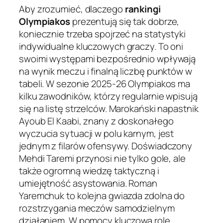
Aby zrozumieć, dlaczego
rankingi
Olympiakos
prezentują się tak dobrze,
koniecznie trzeba spojrzeć na statystyki
indywidualne kluczowych graczy. To oni
swoimi występami bezpośrednio wpływają
na wynik meczu i finalną liczbę punktów w
tabeli. W sezonie 2025-26 Olympiakos ma
kilku zawodników, którzy regularnie wpisują
się na listę strzelców. Marokański napastnik
Ayoub El Kaabi, znany z doskonałego
wyczucia sytuacji w polu karnym, jest
jednym z filarów ofensywy. Doświadczony
Mehdi Taremi przynosi nie tylko gole, ale
także ogromną wiedzę taktyczną i
umiejętność asystowania. Roman
Yaremchuk to kolejna gwiazda zdolna do
rozstrzygania meczów samodzielnym
działaniem. W pomocy kluczową rolę