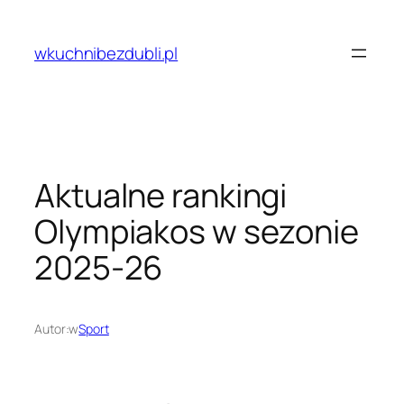
Przejdź
do
wkuchnibezdubli.pl
treści
Aktualne rankingi
Olympiakos w sezonie
2025-26
Autor:
w
Sport