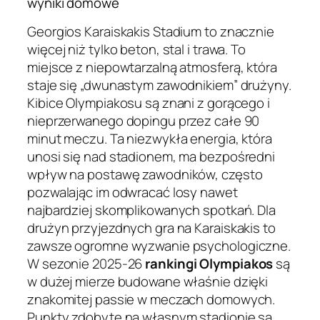
wyniki domowe
Georgios Karaiskakis Stadium to znacznie
więcej niż tylko beton, stal i trawa. To
miejsce z niepowtarzalną atmosferą, która
staje się „dwunastym zawodnikiem” drużyny.
Kibice Olympiakosu są znani z gorącego i
nieprzerwanego dopingu przez całe 90
minut meczu. Ta niezwykła energia, która
unosi się nad stadionem, ma bezpośredni
wpływ na postawę zawodników, często
pozwalając im odwracać losy nawet
najbardziej skomplikowanych spotkań. Dla
drużyn przyjezdnych gra na Karaiskakis to
zawsze ogromne wyzwanie psychologiczne.
W sezonie 2025-26
rankingi Olympiakos
są
w dużej mierze budowane właśnie dzięki
znakomitej passie w meczach domowych.
Punkty zdobyte na własnym stadionie są