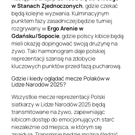
w Stanach Zjednoczonych
, gdzie czekać
będą kolejne wyzwania. Kulminacyjnym
punktem fazy zasadniczej będzie turniej
rozgrywany w
Ergo Arenie w
Gdańsku/Sopocie
, gdzie polscy kibice będą
mieli okazję dopingować swoją drużynę na
żywo. Taki harmonogram daje polskiej
reprezentacji szansę na zdobycie
kluczowych punktów przed fazą pucharową.
Gdzie i kiedy oglądać mecze Polaków w
Lidze Narodów 2025?
Wszystkie mecze reprezentacji Polski
siatkarzy w Lidze Narodów 2025 będą
transmitowane na żywo, zapewniając
kibicom dostęp do emocjonujących starć
niezależnie od miejsca, w którym się
znajdują. Transmisje będzie można śledzić