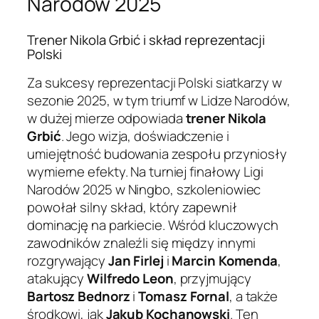
Narodów 2025
Trener Nikola Grbić i skład reprezentacji
Polski
Za sukcesy reprezentacji Polski siatkarzy w
sezonie 2025, w tym triumf w Lidze Narodów,
w dużej mierze odpowiada
trener Nikola
Grbić
. Jego wizja, doświadczenie i
umiejętność budowania zespołu przyniosły
wymierne efekty. Na turniej finałowy Ligi
Narodów 2025 w Ningbo, szkoleniowiec
powołał silny skład, który zapewnił
dominację na parkiecie. Wśród kluczowych
zawodników znaleźli się między innymi
rozgrywający
Jan Firlej
i
Marcin Komenda
,
atakujący
Wilfredo Leon
, przyjmujący
Bartosz Bednorz
i
Tomasz Fornal
, a także
środkowi, jak
Jakub Kochanowski
. Ten