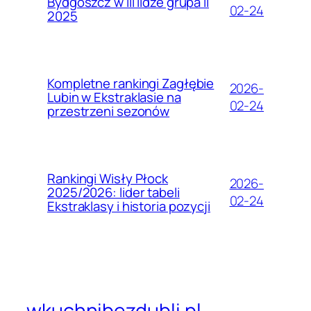
Bydgoszcz w III lidze grupa II
02-24
2025
Kompletne rankingi Zagłębie
2026-
Lubin w Ekstraklasie na
02-24
przestrzeni sezonów
Rankingi Wisły Płock
2026-
2025/2026: lider tabeli
02-24
Ekstraklasy i historia pozycji
wkuchnibezdubli.pl