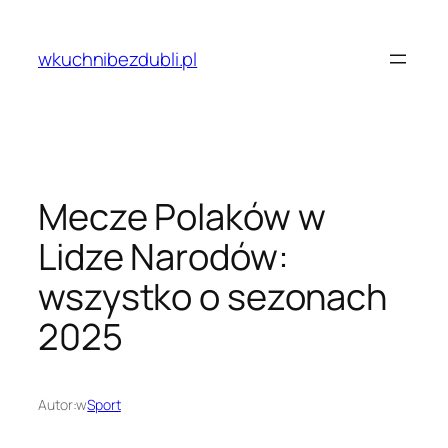
Przejdź
do
wkuchnibezdubli.pl
treści
Mecze Polaków w
Lidze Narodów:
wszystko o sezonach
2025
Autor:
w
Sport