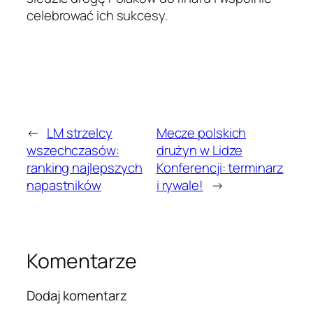
celebrować ich sukcesy.
←
LM strzelcy
Mecze polskich
wszechczasów:
drużyn w Lidze
ranking najlepszych
Konferencji: terminarz
napastników
i rywale!
→
Komentarze
Dodaj komentarz