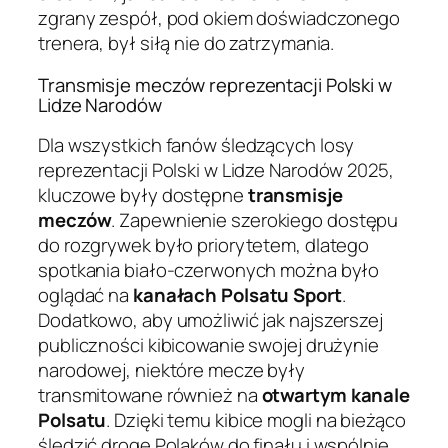
zgrany zespół, pod okiem doświadczonego
trenera, był siłą nie do zatrzymania.
Transmisje meczów reprezentacji Polski w
Lidze Narodów
Dla wszystkich fanów śledzących losy
reprezentacji Polski w Lidze Narodów 2025,
kluczowe były dostępne
transmisje
meczów
. Zapewnienie szerokiego dostępu
do rozgrywek było priorytetem, dlatego
spotkania biało-czerwonych można było
oglądać na
kanałach Polsatu Sport
.
Dodatkowo, aby umożliwić jak najszerszej
publiczności kibicowanie swojej drużynie
narodowej, niektóre mecze były
transmitowane również na
otwartym kanale
Polsatu
. Dzięki temu kibice mogli na bieżąco
śledzić drogę Polaków do finału i wspólnie