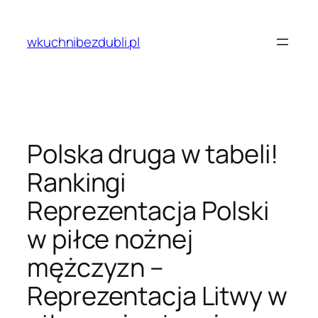
Przejdź
do
wkuchnibezdubli.pl
treści
Polska druga w tabeli!
Rankingi
Reprezentacja Polski
w piłce nożnej
mężczyzn –
Reprezentacja Litwy w