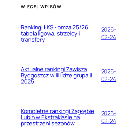
WIĘCEJ WPISÓW
Rankingi ŁKS Łomża 25/26:
2026-
tabela ligowa, strzelcy i
02-24
transfery
Aktualne rankingi Zawisza
2026-
Bydgoszcz w III lidze grupa II
02-24
2025
Kompletne rankingi Zagłębie
2026-
Lubin w Ekstraklasie na
02-24
przestrzeni sezonów