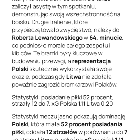
zaliczył asystę w tym spotkaniu,
demonstrując swoją wszechstronność na
boisku. Drugie trafienie, które
przypieczętowało zwycięstwo, należy do
Roberta Lewandowskiego
w
64. minucie
,
co podniosło morale całego zespołu i
kibiców. Te bramki były kluczowe w
budowaniu przewagi, a
reprezentacja
Polski
skutecznie wykorzystała swoje
okazje, podczas gdy
Litwa
nie zdołała
poważnie zagrozić bramkarzowi Polaków.
Statystyki: posiadanie piłki 52 procent,
strzały 12 do 7, xG Polska 1.11 Litwa 0.20
Statystyki meczu jasno pokazują dominację
Polski
, która miała
52 procent posiadania
piłki
, oddała
12 strzałów
w porównaniu do
7
ze strony
Litwy
, a wskaźnik
xG
wyniósł
1.11