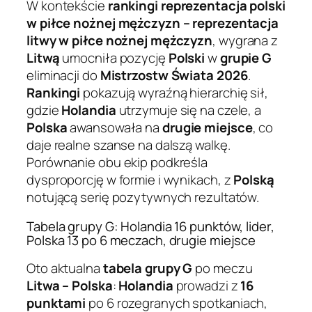
W kontekście
rankingi reprezentacja polski
w piłce nożnej mężczyzn – reprezentacja
litwy w piłce nożnej mężczyzn
, wygrana z
Litwą
umocniła pozycję
Polski
w
grupie G
eliminacji do
Mistrzostw Świata 2026
.
Rankingi
pokazują wyraźną hierarchię sił,
gdzie
Holandia
utrzymuje się na czele, a
Polska
awansowała na
drugie miejsce
, co
daje realne szanse na dalszą walkę.
Porównanie obu ekip podkreśla
dysproporcję w formie i wynikach, z
Polską
notującą serię pozytywnych rezultatów.
Tabela grupy G: Holandia 16 punktów, lider,
Polska 13 po 6 meczach, drugie miejsce
Oto aktualna
tabela grupy G
po meczu
Litwa – Polska
:
Holandia
prowadzi z
16
punktami
po 6 rozegranych spotkaniach,