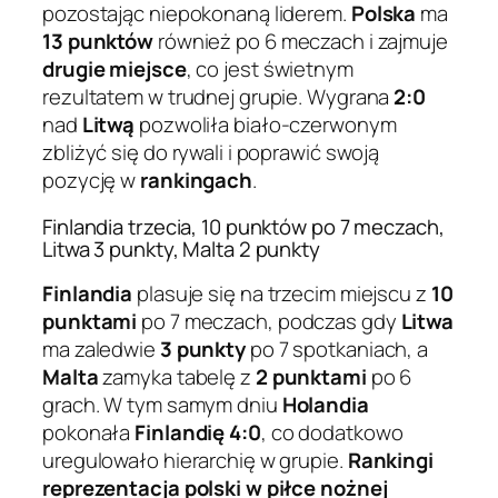
pozostając niepokonaną liderem.
Polska
ma
13 punktów
również po 6 meczach i zajmuje
drugie miejsce
, co jest świetnym
rezultatem w trudnej grupie. Wygrana
2:0
nad
Litwą
pozwoliła biało-czerwonym
zbliżyć się do rywali i poprawić swoją
pozycję w
rankingach
.
Finlandia trzecia, 10 punktów po 7 meczach,
Litwa 3 punkty, Malta 2 punkty
Finlandia
plasuje się na trzecim miejscu z
10
punktami
po 7 meczach, podczas gdy
Litwa
ma zaledwie
3 punkty
po 7 spotkaniach, a
Malta
zamyka tabelę z
2 punktami
po 6
grach. W tym samym dniu
Holandia
pokonała
Finlandię
4:0
, co dodatkowo
uregulowało hierarchię w grupie.
Rankingi
reprezentacja polski w piłce nożnej