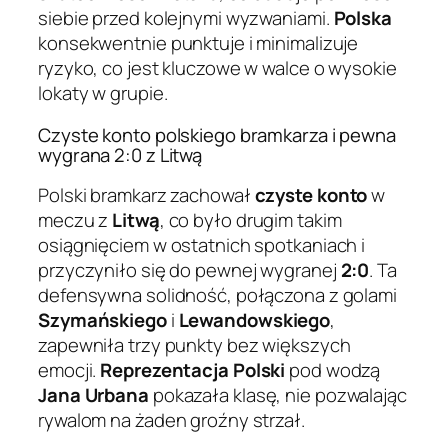
siebie przed kolejnymi wyzwaniami.
Polska
konsekwentnie punktuje i minimalizuje
ryzyko, co jest kluczowe w walce o wysokie
lokaty w grupie.
Czyste konto polskiego bramkarza i pewna
wygrana 2:0 z Litwą
Polski bramkarz zachował
czyste konto
w
meczu z
Litwą
, co było drugim takim
osiągnięciem w ostatnich spotkaniach i
przyczyniło się do pewnej wygranej
2:0
. Ta
defensywna solidność, połączona z golami
Szymańskiego
i
Lewandowskiego
,
zapewniła trzy punkty bez większych
emocji.
Reprezentacja Polski
pod wodzą
Jana Urbana
pokazała klasę, nie pozwalając
rywalom na żaden groźny strzał.