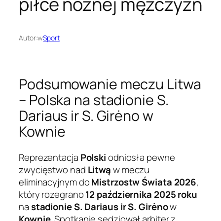
piłce nożnej mężczyzn
Autor:
w
Sport
Podsumowanie meczu Litwa
– Polska na stadionie S.
Dariaus ir S. Girėno w
Kownie
Reprezentacja
Polski
odniosła pewne
zwycięstwo nad
Litwą
w meczu
eliminacyjnym do
Mistrzostw Świata 2026
,
który rozegrano
12 października 2025 roku
na
stadionie S. Dariaus ir S. Girėno
w
Kownie
. Spotkanie sędziował arbiter z