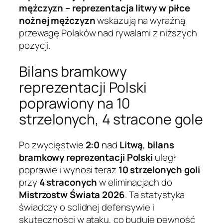
mężczyzn – reprezentacja litwy w piłce
nożnej mężczyzn
wskazują na wyraźną
przewagę Polaków nad rywalami z niższych
pozycji.
Bilans bramkowy
reprezentacji Polski
poprawiony na 10
strzelonych, 4 stracone gole
Po zwycięstwie
2:0
nad
Litwą
,
bilans
bramkowy reprezentacji Polski
uległ
poprawie i wynosi teraz
10 strzelonych goli
przy
4 straconych
w eliminacjach do
Mistrzostw Świata 2026
. Ta statystyka
świadczy o solidnej defensywie i
skuteczności w ataku, co buduje pewność