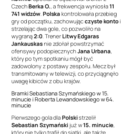
Czech
Berka O.
, a frekwencja wyniosła
11
741 widzów
.
Polska
kontrolowała przebieg
gry od początku, zachowując
czyste konto
i
strzelając dwa gole, co pozwoliło na
wygraną
2:0
. Trener
Litwy
Edgaras
Jankauskas
nie zdołał powstrzymać
ofensywy podopiecznych
Jana Urbana
,
który po tym spotkaniu mógł być
zadowolony z postawy zespołu. Mecz był
transmitowany w telewizji, co przyciągnęło
uwagę kibiców z obu krajów.
Bramki Sebastiana Szymańskiego w 15.
minucie i Roberta Lewandowskiego w 64.
minucie
Pierwszego gola dla
Polski
strzelił
Sebastian Szymański
już w
15. minucie
,
który nie tylko trafił do siatki, ale także