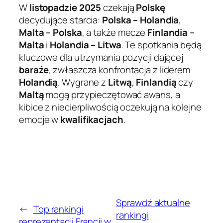
W
listopadzie 2025
czekają
Polskę
decydujące starcia:
Polska – Holandia
,
Malta – Polska
, a także mecze
Finlandia –
Malta
i
Holandia – Litwa
. Te spotkania będą
kluczowe dla utrzymania pozycji dającej
baraże
, zwłaszcza konfrontacja z liderem
Holandią
. Wygrane z
Litwą
,
Finlandią
czy
Maltą
mogą przypieczętować awans, a
kibice z niecierpliwością oczekują na kolejne
emocje w
kwalifikacjach
.
Sprawdź aktualne
←
Top rankingi
rankingi
reprezentacji Francji w