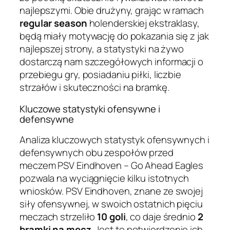
najlepszymi. Obie drużyny, grając w ramach
regular season
holenderskiej ekstraklasy,
będą miały motywację do pokazania się z jak
najlepszej strony, a statystyki na żywo
dostarczą nam szczegółowych informacji o
przebiegu gry, posiadaniu piłki, liczbie
strzałów i skuteczności na bramkę.
Kluczowe statystyki ofensywne i
defensywne
Analiza kluczowych statystyk ofensywnych i
defensywnych obu zespołów przed
meczem PSV Eindhoven – Go Ahead Eagles
pozwala na wyciągnięcie kilku istotnych
wniosków. PSV Eindhoven, znane ze swojej
siły ofensywnej, w swoich ostatnich pięciu
meczach strzeliło
10 goli
, co daje średnio
2
bramki na mecz
. Jest to potwierdzenie ich