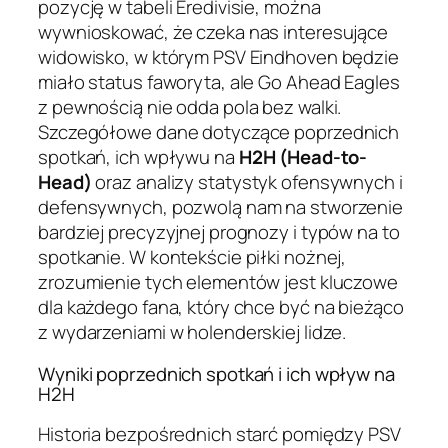
pozycję w tabeli Eredivisie, można
wywnioskować, że czeka nas interesujące
widowisko, w którym PSV Eindhoven będzie
miało status faworyta, ale Go Ahead Eagles
z pewnością nie odda pola bez walki.
Szczegółowe dane dotyczące poprzednich
spotkań, ich wpływu na
H2H (Head-to-
Head)
oraz analizy statystyk ofensywnych i
defensywnych, pozwolą nam na stworzenie
bardziej precyzyjnej prognozy i typów na to
spotkanie. W kontekście piłki nożnej,
zrozumienie tych elementów jest kluczowe
dla każdego fana, który chce być na bieżąco
z wydarzeniami w holenderskiej lidze.
Wyniki poprzednich spotkań i ich wpływ na
H2H
Historia bezpośrednich starć pomiędzy PSV