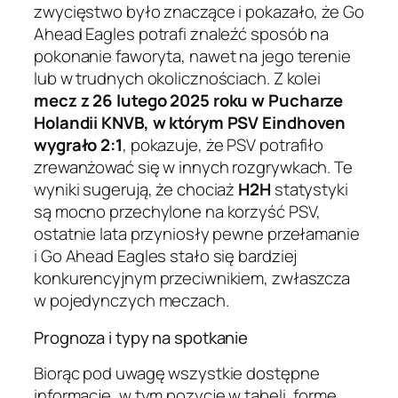
zwycięstwo było znaczące i pokazało, że Go
Ahead Eagles potrafi znaleźć sposób na
pokonanie faworyta, nawet na jego terenie
lub w trudnych okolicznościach. Z kolei
mecz z 26 lutego 2025 roku w Pucharze
Holandii KNVB, w którym PSV Eindhoven
wygrało 2:1
, pokazuje, że PSV potrafiło
zrewanżować się w innych rozgrywkach. Te
wyniki sugerują, że chociaż
H2H
statystyki
są mocno przechylone na korzyść PSV,
ostatnie lata przyniosły pewne przełamanie
i Go Ahead Eagles stało się bardziej
konkurencyjnym przeciwnikiem, zwłaszcza
w pojedynczych meczach.
Prognoza i typy na spotkanie
Biorąc pod uwagę wszystkie dostępne
informacje, w tym pozycję w tabeli, formę,