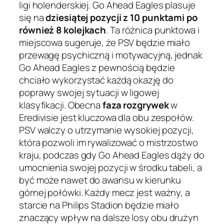
ligi holenderskiej. Go Ahead Eagles plasuje
się na
dziesiątej pozycji z 10 punktami po
również 8 kolejkach
. Ta różnica punktowa i
miejscowa sugeruje, że PSV będzie miało
przewagę psychiczną i motywacyjną, jednak
Go Ahead Eagles z pewnością będzie
chciało wykorzystać każdą okazję do
poprawy swojej sytuacji w ligowej
klasyfikacji. Obecna
faza rozgrywek
w
Eredivisie jest kluczowa dla obu zespołów.
PSV walczy o utrzymanie wysokiej pozycji,
która pozwoli im rywalizować o mistrzostwo
kraju, podczas gdy Go Ahead Eagles dąży do
umocnienia swojej pozycji w środku tabeli, a
być może nawet do awansu w kierunku
górnej połówki. Każdy mecz jest ważny, a
starcie na Philips Stadion będzie miało
znaczący wpływ na dalsze losy obu drużyn