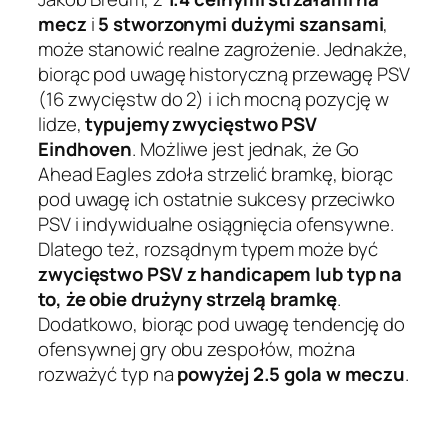
mecz
i
5 stworzonymi dużymi szansami
,
może stanowić realne zagrożenie. Jednakże,
biorąc pod uwagę historyczną przewagę PSV
(16 zwycięstw do 2) i ich mocną pozycję w
lidze,
typujemy zwycięstwo PSV
Eindhoven
. Możliwe jest jednak, że Go
Ahead Eagles zdoła strzelić bramkę, biorąc
pod uwagę ich ostatnie sukcesy przeciwko
PSV i indywidualne osiągnięcia ofensywne.
Dlatego też, rozsądnym typem może być
zwycięstwo PSV z handicapem lub typ na
to, że obie drużyny strzelą bramkę
.
Dodatkowo, biorąc pod uwagę tendencję do
ofensywnej gry obu zespołów, można
rozważyć typ na
powyżej 2.5 gola w meczu
.