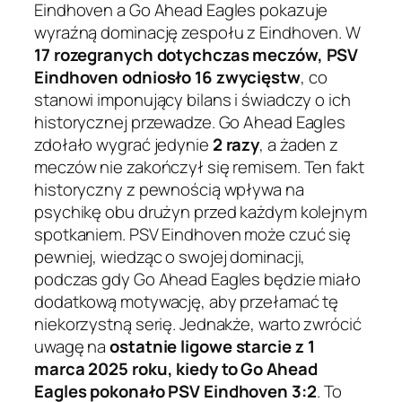
Eindhoven a Go Ahead Eagles pokazuje
wyraźną dominację zespołu z Eindhoven. W
17 rozegranych dotychczas meczów, PSV
Eindhoven odniosło 16 zwycięstw
, co
stanowi imponujący bilans i świadczy o ich
historycznej przewadze. Go Ahead Eagles
zdołało wygrać jedynie
2 razy
, a żaden z
meczów nie zakończył się remisem. Ten fakt
historyczny z pewnością wpływa na
psychikę obu drużyn przed każdym kolejnym
spotkaniem. PSV Eindhoven może czuć się
pewniej, wiedząc o swojej dominacji,
podczas gdy Go Ahead Eagles będzie miało
dodatkową motywację, aby przełamać tę
niekorzystną serię. Jednakże, warto zwrócić
uwagę na
ostatnie ligowe starcie z 1
marca 2025 roku, kiedy to Go Ahead
Eagles pokonało PSV Eindhoven 3:2
. To