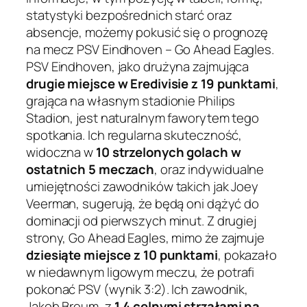
statystyki bezpośrednich starć oraz
absencje, możemy pokusić się o prognozę
na mecz PSV Eindhoven – Go Ahead Eagles.
PSV Eindhoven, jako drużyna zajmująca
drugie miejsce w Eredivisie z 19 punktami
,
grająca na własnym stadionie Philips
Stadion, jest naturalnym faworytem tego
spotkania. Ich regularna skuteczność,
widoczna w
10 strzelonych golach w
ostatnich 5 meczach
, oraz indywidualne
umiejętności zawodników takich jak Joey
Veerman, sugerują, że będą oni dążyć do
dominacji od pierwszych minut. Z drugiej
strony, Go Ahead Eagles, mimo że zajmuje
dziesiąte miejsce z 10 punktami
, pokazało
w niedawnym ligowym meczu, że potrafi
pokonać PSV (wynik 3:2). Ich zawodnik,
Jakob Breum, z
1.4 celnymi strzałami na