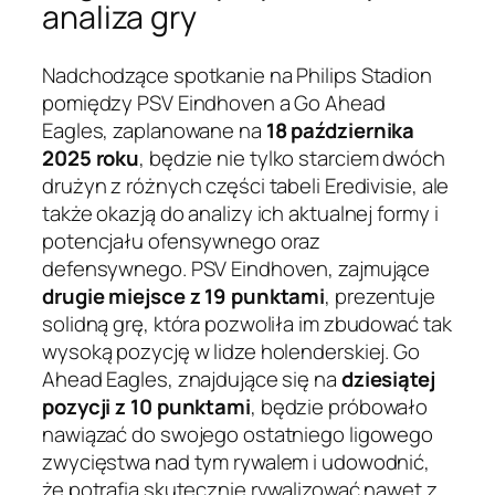
analiza gry
Nadchodzące spotkanie na Philips Stadion
pomiędzy PSV Eindhoven a Go Ahead
Eagles, zaplanowane na
18 października
2025 roku
, będzie nie tylko starciem dwóch
drużyn z różnych części tabeli Eredivisie, ale
także okazją do analizy ich aktualnej formy i
potencjału ofensywnego oraz
defensywnego. PSV Eindhoven, zajmujące
drugie miejsce z 19 punktami
, prezentuje
solidną grę, która pozwoliła im zbudować tak
wysoką pozycję w lidze holenderskiej. Go
Ahead Eagles, znajdujące się na
dziesiątej
pozycji z 10 punktami
, będzie próbowało
nawiązać do swojego ostatniego ligowego
zwycięstwa nad tym rywalem i udowodnić,
że potrafią skutecznie rywalizować nawet z