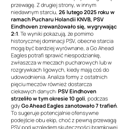
przewagę. Z drugiej strony, w innym
niedawnym starciu,
26 lutego 2025 roku w
ramach Pucharu Holandii KNVB, PSV
Eindhoven zrewanżowało się, wygrywając
2:1
. Te wyniki pokazują, że pomimo
historycznej dominacji PSV, obecne starcia
mogą być bardziej wyrównane, a Go Ahead
Eagles potrafi sprawić niespodziankę,
zwłaszcza w meczach pucharowych lub w
rozgrywkach ligowych, kiedy mają coś do
udowodnienia. Analiza formy z ostatnich
pięciu meczów również dostarcza
ciekawych danych:
PSV Eindhoven
strzeliło w tym okresie 10 goli
, podczas
gdy
Go Ahead Eagles zanotowało 7 trafień
.
To sugeruje potencjalnie ofensywne
podejście obu ekip, choć z pewną przewagą
PSV pod względem skuteczności bramkowej