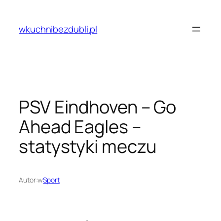
Przejdź
do
wkuchnibezdubli.pl
treści
PSV Eindhoven – Go
Ahead Eagles –
statystyki meczu
Autor:
w
Sport