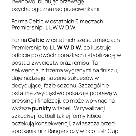
lawinowo, budując przewagę
psychologiczną nad przeciwnikami.
Forma Celtic w ostatnich 6 meczach
Premiership: L L W W D W
Forma
Celtic
w ostatnich sześciu meczach
Premiership to
L L W W D W
, co ilustruje
odbicie po dwóch porażkach i stabilizację w
postaci zwycięstw oraz remisu. Ta
sekwencja, z trzema wygranymi na finiszu,
daje nadzieję na serię sukcesów w
decydującej fazie sezonu. Szczególnie
ostatnie zwycięstwo pokazuje poprawę w
pressing i finalizacji, co może wpłynąć na
wyższe
punkty
w tabeli. W rywalizacji
szkockiej football takiej formy kibice
oczekują konsekwencji, zwłaszcza przed
spotkaniami z Rangers czy w Scottish Cup.