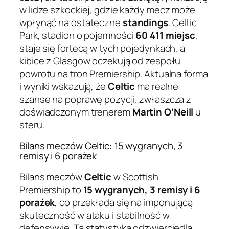
w lidze szkockiej, gdzie każdy mecz może
wpłynąć na ostateczne
standings
. Celtic
Park, stadion o pojemności
60 411 miejsc
,
staje się fortecą w tych pojedynkach, a
kibice z Glasgow oczekują od zespołu
powrotu na tron Premiership. Aktualna forma
i wyniki wskazują, że
Celtic
ma realne
szanse na poprawę pozycji, zwłaszcza z
doświadczonym trenerem
Martin O’Neill
u
steru.
Bilans meczów Celtic: 15 wygranych, 3
remisy i 6 porażek
Bilans meczów
Celtic
w Scottish
Premiership to
15 wygranych, 3 remisy i 6
porażek
, co przekłada się na imponującą
skuteczność w ataku i stabilność w
defensywie. Ta statystyka odzwierciedla