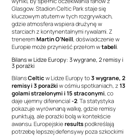
wyniki, by spełnić oczekiwania fanów z
Glasgow. Stadion Celtic Park staje się
kluczowym atutem w tych rozgrywkach,
gdzie atmosfera wspiera drużynę w
starciach z kontynentalnymi rywalami. Z
trenerem
Martin O’Neill
, doświadczenie w
Europie może przynieść przełom w
tabeli
.
Bilans w Lidze Europy: 3 wygrane, 2 remisy i
3 porażki
Bilans
Celtic
w Lidze Europy to
3 wygrane, 2
remisy i 3 porażki
w ośmiu spotkaniach, z
13
golami strzelonymi i 15 straconymi
, co
daje ujemny diferencial
-2
. Ta statystyka
pokazuje wyrównaną walkę, gdzie remisy
punktują, ale porażki bolą w kontekście
awansu. Europejskie
results
podkreślają
potrzebę lepszej defensywy poza szkockimi