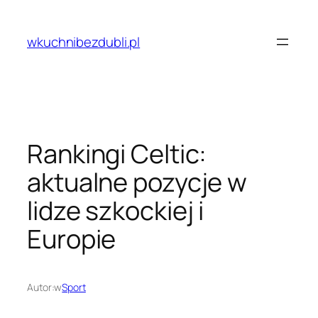
Przejdź
do
wkuchnibezdubli.pl
treści
Rankingi Celtic:
aktualne pozycje w
lidze szkockiej i
Europie
Autor:
w
Sport