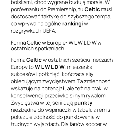
boiskami, choć wygrane budują morale. W
porównaniu do Premiership, tu
Celtic
musi
dostosować taktykę do szybszego tempa,
co wpływa na ogólne
rankingi
w
rozgrywkach UEFA.
Forma Celtic w Europie: W L W L D W w
ostatnich spotkaniach
Forma
Celtic
w ostatnich sześciu meczach
Europy to
W L W L D W
, mieszanka
sukcesów i potknięć, kończąca się
obiecującym zwycięstwem. Ta zmienność
wskazuje na potencjał, ale też na braki w
konsekwencji przeciwko silnym rywalom.
Zwycięstwa w tej serii dają
punkty
niezbędne do wspinaczki w tabeli, a remis
pokazuje zdolność do punktowania w
trudnych wyjazdach. Dla fanów soccer w