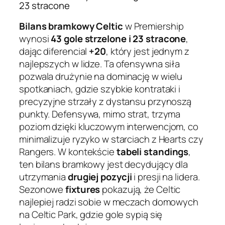
23 stracone
Bilans bramkowy Celtic
w Premiership
wynosi
43 gole strzelone i 23 stracone
,
dając diferencial
+20
, który jest jednym z
najlepszych w lidze. Ta ofensywna siła
pozwala drużynie na dominację w wielu
spotkaniach, gdzie szybkie kontrataki i
precyzyjne strzały z dystansu przynoszą
punkty. Defensywa, mimo strat, trzyma
poziom dzięki kluczowym interwencjom, co
minimalizuje ryzyko w starciach z Hearts czy
Rangers. W kontekście
tabeli standings
,
ten bilans bramkowy jest decydujący dla
utrzymania
drugiej pozycji
i presji na lidera.
Sezonowe
fixtures
pokazują, że Celtic
najlepiej radzi sobie w meczach domowych
na Celtic Park, gdzie gole sypią się