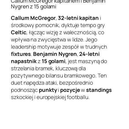
Callum McGregor kapitanem i Benjamin
Nygren z 15 golami
Callum McGregor
,
32-letni kapitan
i
środkowy pomocnik, dyktuje tempo gry
Celtic
, łącząc wizję z walecznością, co
wpływa na zwycięstwa w lidze. Jego
leadership motywuje zespół w trudnych
fixtures
.
Benjamin Nygren
,
24-letni
napastnik
z
15 golami
, jest maszyną do
strzelania bramek, kluczową dla
pozytywnego bilansu bramkowego. Ten
duet napędza ataki, bezpośrednio
podnosząc
punkty
i
pozycje
w
standings
szkockiej i europejskiej footballu.