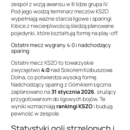
zespół z wizją awansu w III lidze grupa IV.
Pod jego wodzą terminarz meczów KSZO
wypełniają ważne starcia ligowe i sparingi.
Kibice z niecierpliwością śledzą planowane
pojedynki, które kształtują formę na play-off.
Ostatni mecz wygrany 4:0 i nadchodzący
sparing
Ostatni mecz KSZO to towarzyskie
zwycięstwo
4:0
nad Sokołem Kolbuszowa
Dolna, co potwierdza wysoką formę.
Nadchodzący sparing z Górnikiem Łęczna
zaplanowano na
31 stycznia 2026
, służący
przygotowaniom do ligowych bojów. Te
wyniki wzmacniają
rankingi KSZO
i budują
pewność w zespole.
Statystyki goli strzelonych i