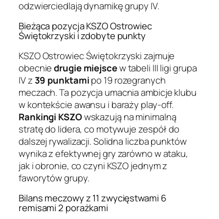
odzwierciedlają dynamikę grupy IV.
Bieżąca pozycja KSZO Ostrowiec
Świętokrzyski i zdobyte punkty
KSZO Ostrowiec Świętokrzyski zajmuje
obecnie
drugie miejsce
w tabeli III ligi grupa
IV z
39 punktami
po 19 rozegranych
meczach. Ta pozycja umacnia ambicje klubu
w kontekście awansu i baraży play-off.
Rankingi KSZO
wskazują na minimalną
stratę do lidera, co motywuje zespół do
dalszej rywalizacji. Solidna liczba punktów
wynika z efektywnej gry zarówno w ataku,
jak i obronie, co czyni KSZO jednym z
faworytów grupy.
Bilans meczowy z 11 zwycięstwami 6
remisami 2 porażkami