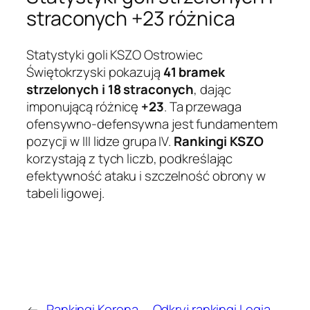
straconych +23 różnica
Statystyki goli KSZO Ostrowiec
Świętokrzyski pokazują
41 bramek
strzelonych i 18 straconych
, dając
imponującą różnicę
+23
. Ta przewaga
ofensywno-defensywna jest fundamentem
pozycji w III lidze grupa IV.
Rankingi KSZO
korzystają z tych liczb, podkreślając
efektywność ataku i szczelność obrony w
tabeli ligowej.
←
Rankingi Korona
Odkryj rankingi Legia