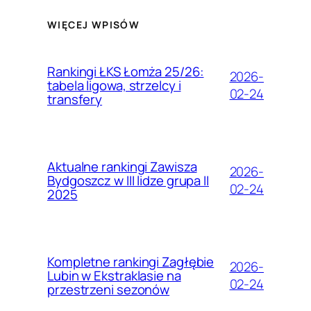
WIĘCEJ WPISÓW
Rankingi ŁKS Łomża 25/26:
2026-
tabela ligowa, strzelcy i
02-24
transfery
Aktualne rankingi Zawisza
2026-
Bydgoszcz w III lidze grupa II
02-24
2025
Kompletne rankingi Zagłębie
2026-
Lubin w Ekstraklasie na
02-24
przestrzeni sezonów