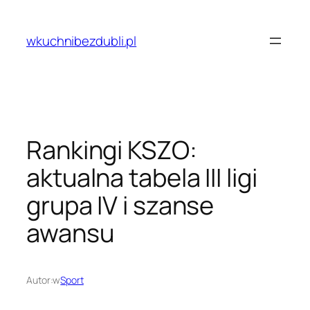
Przejdź
do
wkuchnibezdubli.pl
treści
Rankingi KSZO:
aktualna tabela III ligi
grupa IV i szanse
awansu
Autor:
w
Sport