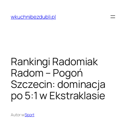
Przejdź
do
wkuchnibezdubli.pl
treści
Rankingi Radomiak
Radom – Pogoń
Szczecin: dominacja
po 5:1 w Ekstraklasie
Autor:
w
Sport