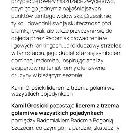
przypieczętowały miażdżące zwycięstwo,
czyniąc go jednym z najjaśniejszych
punktów tamtego widowiska. Grzesik nie
tylko udowodnił swoją skuteczność pod
bramką rywali, ale także przyczynił się do
objęcia przez Radomiak prowadzenie w
ligowych rankingach. Jako kluczowy
strzelec
w tym starciu, jego dublet stał się symbolem
dominacji radomian, inspirując analizy
ekspertów na temat formy ofensywnej
drużyny w bieżącym sezonie.
Kamil Grosicki liderem z trzema golami we
wszystkich pojedynkach
Kamil Grosicki
pozostaje
liderem z trzema
golami we wszystkich pojedynkach
pomiędzy Radomiakiem Radom a Pogonią
Szczecin, co czyni go najbardziej skuteczny