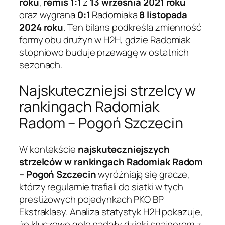
roku
,
remis 1:1
z
13 września 2021 roku
oraz wygrana
0:1
Radomiaka
8 listopada
2024 roku
. Ten bilans podkreśla zmienność
formy obu drużyn w H2H, gdzie Radomiak
stopniowo buduje przewagę w ostatnich
sezonach.
Najskuteczniejsi strzelcy w
rankingach Radomiak
Radom – Pogoń Szczecin
W kontekście
najskuteczniejszych
strzelców w rankingach Radomiak Radom
– Pogoń Szczecin
wyróżniają się gracze,
którzy regularnie trafiali do siatki w tych
prestiżowych pojedynkach PKO BP
Ekstraklasy. Analiza statystyk H2H pokazuje,
że kluczowe gole padały dzięki snajperom z