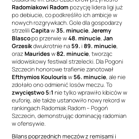
Radomiakowi Radom
pozycję lidera ligi już
po debiucie, co podkreśliło ich ambicje w
nowych rozgrywkach. Gole dla gospodarzy
strzelili
Capita
w
35. minucie
,
Jeremy
Blasco
po przerwie w
48. minucie
,
Jan
Grzesik
dwukrotnie na
59.
i
89. minucie
,
oraz
Maurides
w
82. minucie
, tworząc
widowiskowy festiwal strzelecki. Dla Pogoni
Szczecin honorowe trafienie zanotował
Efthymios Koulouris
w
56. minucie
, ale nie
zdołało ono odmienić losów meczu. To
zwycięstwo 5:1
nie tylko wprawiło kibiców w
euforię, ale także ustanowiło nowy rekord w
rankingach Radomiak Radom – Pogoń
Szczecin, demonstrując dominację radomian
w ofensywie.
Bilans poprzednich meczów z remisami i