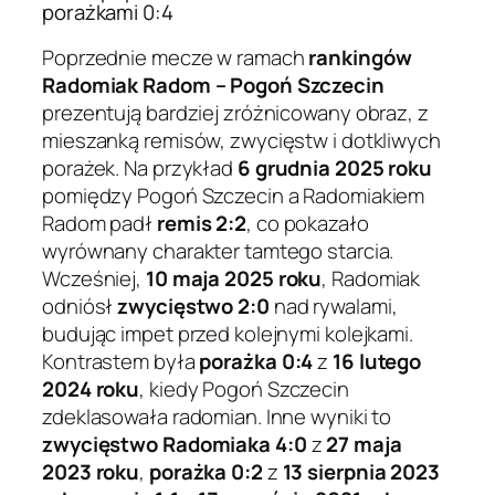
porażkami 0:4
Poprzednie mecze w ramach
rankingów
Radomiak Radom – Pogoń Szczecin
prezentują bardziej zróżnicowany obraz, z
mieszanką remisów, zwycięstw i dotkliwych
porażek. Na przykład
6 grudnia 2025 roku
pomiędzy Pogoń Szczecin a Radomiakiem
Radom padł
remis 2:2
, co pokazało
wyrównany charakter tamtego starcia.
Wcześniej,
10 maja 2025 roku
, Radomiak
odniósł
zwycięstwo 2:0
nad rywalami,
budując impet przed kolejnymi kolejkami.
Kontrastem była
porażka 0:4
z
16 lutego
2024 roku
, kiedy Pogoń Szczecin
zdeklasowała radomian. Inne wyniki to
zwycięstwo Radomiaka 4:0
z
27 maja
2023 roku
,
porażka 0:2
z
13 sierpnia 2023