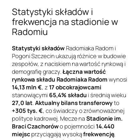
Statystyki składów i
frekwencja na stadionie w
Radomiu
Statystyki składów
Radomiaka Radom i
Pogoni Szczecin ukazują różnice w budowie
zespołów, z naciskiem na wartość rynkową i
demografię graczy.
Łączna wartość
rynkowa składu Radomiaka Radom
wynosi
14,13 mln €
, z
17 obcokrajowcami
stanowiącymi
65,4% składu
i średnią wieku
27,0 lat
.
Aktualny bilans transferowy
to
+305 tys. €
, co świadczy o zrównoważonej
polityce kadrowej. Mecze na
Stadionie im.
Braci Czachorów
o pojemności
14.440
miejsc
przyciągają wysoką
frekwencję
,